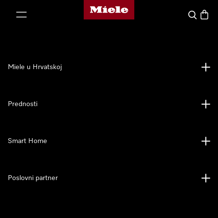
Miele početna stranica
oči na sadržaj
Pretraga
Košari
Miele u Hrvatskoj
Prednosti
Smart Home
Poslovni partner