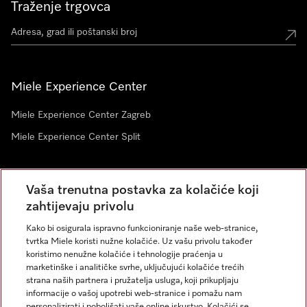
Traženje trgovca
Miele Experience Center
Miele Experience Center Zagreb
Miele Experience Center Split
Newsletter
Vaša trenutna postavka za kolačiće koji
zahtijevaju privolu
Kako bi osigurala ispravno funkcioniranje naše web-stranice,
tvrtka Miele koristi nužne kolačiće. Uz vašu privolu također
koristimo nenužne kolačiće i tehnologije praćenja u
marketinške i analitičke svrhe, uključujući kolačiće trećih
strana naših partnera i pružatelja usluga, koji prikupljaju
informacije o vašoj upotrebi web-stranice i pomažu nam
personalizirati i poboljšati vaše online iskustvo. Kolačići se