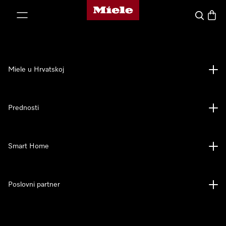
Miele početna stranica
oči na sadržaj
Pretraga
Košari
Miele u Hrvatskoj
Prednosti
Smart Home
Poslovni partner