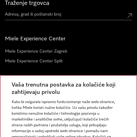
Traženje trgovca
Miele Experience Center
Miele Experience Center Zagreb
Miele Experience Center Split
Newsletter
Vaša trenutna postavka za kolačiće koji
zahtijevaju privolu
Kako bi osigurala ispravno funkcioniranje naše web-stranice,
tvrtka Miele koristi nužne kolačiće. Uz vašu privolu također
koristimo nenužne kolačiće i tehnologije praćenja u
marketinške i analitičke svrhe, uključujući kolačiće trećih
strana naših partnera i pružatelja usluga, koji prikupljaju
informacije o vašoj upotrebi web-stranice i pomažu nam
personalizirati i poboljšati vaše online iskustvo. Kolačići se