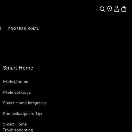
Pretraga
Traženje trgo
Korisnički
Košari
S
PROFESSIONAL
Smart Home
Miele@home
Miele aplikacija
Smart Home integracija
Komunikacija uređaja
Smart Home
Troubleshooting