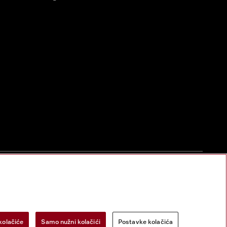
zac za odustanak
Postavke kolačića
Miele na Instagramu
Miele na Face
kolačiće
Samo nužni kolačići
Postavke kolačića