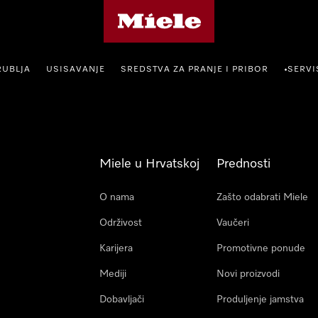
Miele početna stranica
RUBLJA
USISAVANJE
SREDSTVA ZA PRANJE I PRIBOR
SERVI
•
Miele u Hrvatskoj
Prednosti
O nama
Zašto odabrati Miele
Održivost
Vaučeri
Karijera
Promotivne ponude
Mediji
Novi proizvodi
Dobavljači
Produljenje jamstva