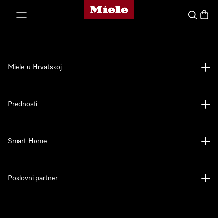
Miele početna stranica
oči na sadržaj
Pretraga
Košari
Miele u Hrvatskoj
Prednosti
Smart Home
Poslovni partner