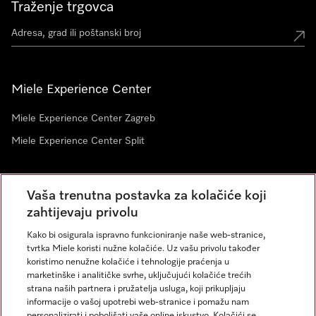
Traženje trgovca
Miele Experience Center
Miele Experience Center Zagreb
Miele Experience Center Split
Newsletter
Vaša trenutna postavka za kolačiće koji
zahtijevaju privolu
Kako bi osigurala ispravno funkcioniranje naše web-stranice,
tvrtka Miele koristi nužne kolačiće. Uz vašu privolu također
koristimo nenužne kolačiće i tehnologije praćenja u
marketinške i analitičke svrhe, uključujući kolačiće trećih
strana naših partnera i pružatelja usluga, koji prikupljaju
informacije o vašoj upotrebi web-stranice i pomažu nam
personalizirati i poboljšati vaše online iskustvo. Kolačići se