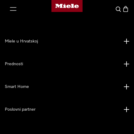
Miele početna stranica
oči na sadržaj
Pretraga
Košari
Miele u Hrvatskoj
Prednosti
Smart Home
Poslovni partner