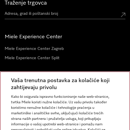
Traženje trgovca
Miele Experience Center
Miele Experience Center Zagreb
Miele Experience Center Split
Newsletter
Vaša trenutna postavka za kolačiće koji
zahtijevaju privolu
Kako bi osigurala ispravno funkcioniranje naše web-stranice,
tvrtka Miele koristi nužne kolačiće. Uz vašu privolu također
koristimo nenužne kolačiće i tehnologije praćenja u
marketinške i analitičke svrhe, uključujući kolačiće trećih
strana naših partnera i pružatelja usluga, koji prikupljaju
informacije o vašoj upotrebi web-stranice i pomažu nam
personalizirati i poboljšati vaše online iskustvo. Kolačići se