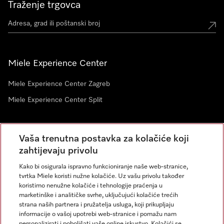
Traženje trgovca
Miele Experience Center
Miele Experience Center Zagreb
Miele Experience Center Split
Newsletter
Vaša trenutna postavka za kolačiće koji
zahtijevaju privolu
Kako bi osigurala ispravno funkcioniranje naše web-stranice,
tvrtka Miele koristi nužne kolačiće. Uz vašu privolu također
koristimo nenužne kolačiće i tehnologije praćenja u
marketinške i analitičke svrhe, uključujući kolačiće trećih
strana naših partnera i pružatelja usluga, koji prikupljaju
informacije o vašoj upotrebi web-stranice i pomažu nam
personalizirati i poboljšati vaše online iskustvo. Kolačići se