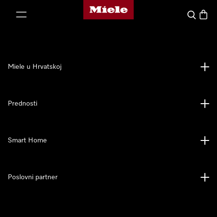
Miele početna stranica
oči na sadržaj
Pretraga
Košari
Miele u Hrvatskoj
Prednosti
Smart Home
Poslovni partner