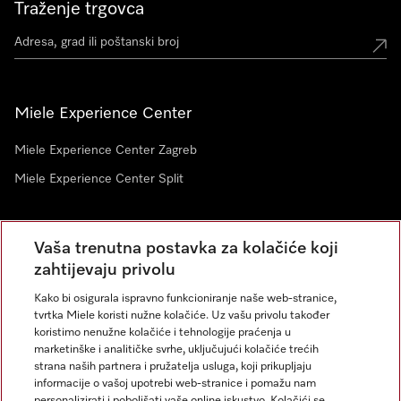
Traženje trgovca
Miele Experience Center
Miele Experience Center Zagreb
Miele Experience Center Split
Newsletter
Vaša trenutna postavka za kolačiće koji
zahtijevaju privolu
Kako bi osigurala ispravno funkcioniranje naše web-stranice,
tvrtka Miele koristi nužne kolačiće. Uz vašu privolu također
koristimo nenužne kolačiće i tehnologije praćenja u
marketinške i analitičke svrhe, uključujući kolačiće trećih
strana naših partnera i pružatelja usluga, koji prikupljaju
informacije o vašoj upotrebi web-stranice i pomažu nam
personalizirati i poboljšati vaše online iskustvo. Kolačići se