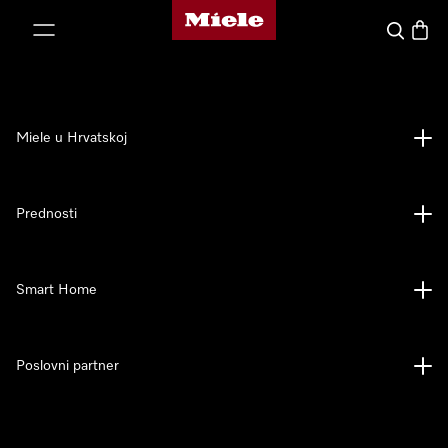
Miele početna stranica
oči na sadržaj
Pretraga
Košari
Miele u Hrvatskoj
Prednosti
Smart Home
Poslovni partner