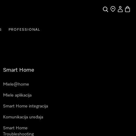
Pretraga
Traženje trgo
Korisnički
Košari
S
PROFESSIONAL
Smart Home
Miele@home
Miele aplikacija
Smart Home integracija
Komunikacija uređaja
Smart Home
Troubleshooting