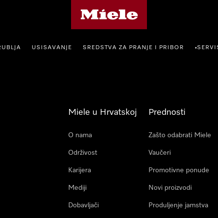
Miele početna stranica
RUBLJA
USISAVANJE
SREDSTVA ZA PRANJE I PRIBOR
SERVI
•
Miele u Hrvatskoj
Prednosti
O nama
Zašto odabrati Miele
Održivost
Vaučeri
Karijera
Promotivne ponude
Mediji
Novi proizvodi
Dobavljači
Produljenje jamstva