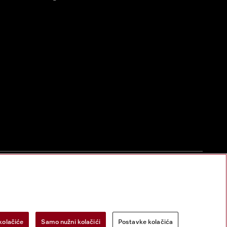
zac za odustanak
Postavke kolačića
Miele na Instagramu
Miele na Face
kolačiće
Samo nužni kolačići
Postavke kolačića