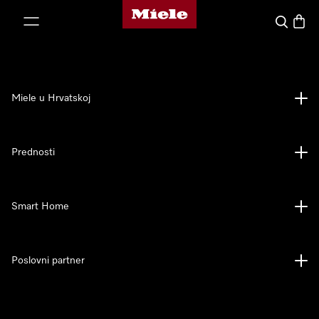
Miele početna stranica
oči na sadržaj
Pretraga
Košari
Miele u Hrvatskoj
Prednosti
Smart Home
Poslovni partner