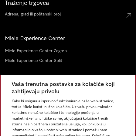
Traženje trgovca
Miele Experience Center
Miele Experience Center Zagreb
Miele Experience Center Split
Newsletter
Vaša trenutna postavka za kolačiće koji
zahtijevaju privolu
Kako bi osigurala ispravno funkcioniranje naše web-stranice,
tvrtka Miele koristi nužne kolačiće. Uz vašu privolu također
koristimo nenužne kolačiće i tehnologije praćenja u
marketinške i analitičke svrhe, uključujući kolačiće trećih
strana naših partnera i pružatelja usluga, koji prikupljaju
informacije o vašoj upotrebi web-stranice i pomažu nam
personalizirati i poboljšati vaše online iskustvo. Kolačići se