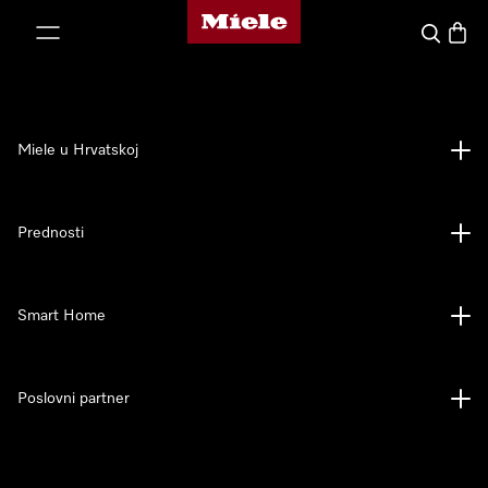
Miele početna stranica
oči na sadržaj
Pretraga
Košari
Miele u Hrvatskoj
Prednosti
Smart Home
Poslovni partner