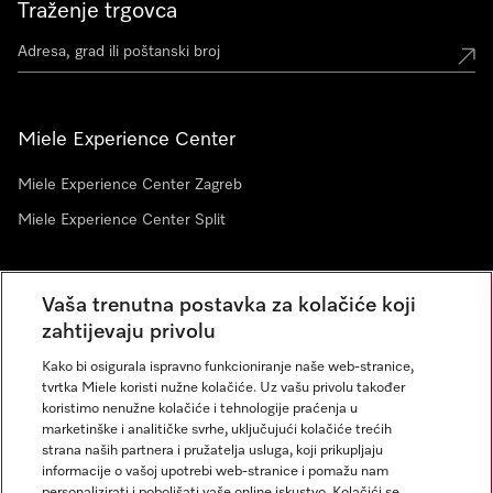
Traženje trgovca
Miele Experience Center
Miele Experience Center Zagreb
Miele Experience Center Split
Newsletter
Vaša trenutna postavka za kolačiće koji
zahtijevaju privolu
Kako bi osigurala ispravno funkcioniranje naše web-stranice,
tvrtka Miele koristi nužne kolačiće. Uz vašu privolu također
koristimo nenužne kolačiće i tehnologije praćenja u
marketinške i analitičke svrhe, uključujući kolačiće trećih
strana naših partnera i pružatelja usluga, koji prikupljaju
informacije o vašoj upotrebi web-stranice i pomažu nam
personalizirati i poboljšati vaše online iskustvo. Kolačići se