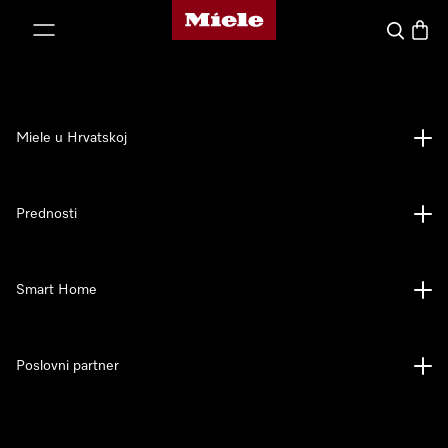
Miele početna stranica
oči na sadržaj
Pretraga
Košari
Miele u Hrvatskoj
Prednosti
Smart Home
Poslovni partner