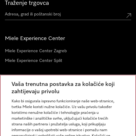
Traženje trgovca
Miele Experience Center
Miele Experience Center Zagreb
Miele Experience Center Split
Newsletter
Vaša trenutna postavka za kolačiće koji
zahtijevaju privolu
Kako bi osigurala ispravno funkcioniranje naše web-stranice,
tvrtka Miele koristi nužne kolačiće. Uz vašu privolu također
koristimo nenužne kolačiće i tehnologije praćenja u
marketinške i analitičke svrhe, uključujući kolačiće trećih
strana naših partnera i pružatelja usluga, koji prikupljaju
informacije o vašoj upotrebi web-stranice i pomažu nam
personalizirati i poboljšati vaše online iskustvo. Kolačići se