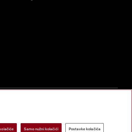
zac za odustanak
Postavke kolačića
Miele na Instagramu
Miele na Face
kolačiće
Samo nužni kolačići
Postavke kolačića