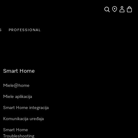
Pretraga
Traženje trgo
Korisnički
Košari
S
PROFESSIONAL
Smart Home
Miele@home
Miele aplikacija
Smart Home integracija
Komunikacija uređaja
Smart Home
Troubleshooting