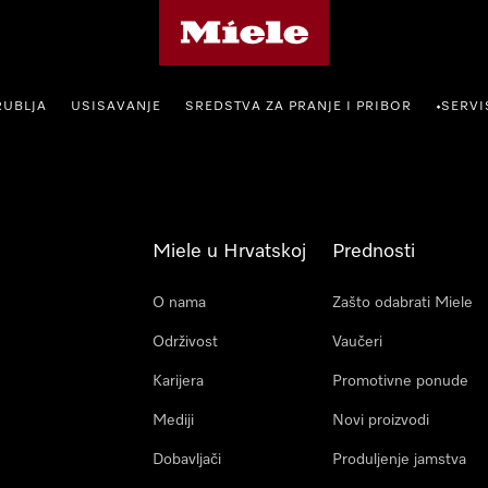
Miele početna stranica
RUBLJA
USISAVANJE
SREDSTVA ZA PRANJE I PRIBOR
SERVI
•
Miele u Hrvatskoj
Prednosti
O nama
Zašto odabrati Miele
Održivost
Vaučeri
Karijera
Promotivne ponude
Mediji
Novi proizvodi
Dobavljači
Produljenje jamstva