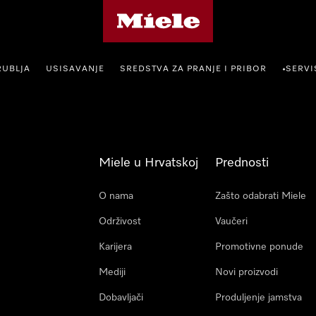
Miele početna stranica
RUBLJA
USISAVANJE
SREDSTVA ZA PRANJE I PRIBOR
SERVI
•
Miele u Hrvatskoj
Prednosti
O nama
Zašto odabrati Miele
Održivost
Vaučeri
Karijera
Promotivne ponude
Mediji
Novi proizvodi
Dobavljači
Produljenje jamstva