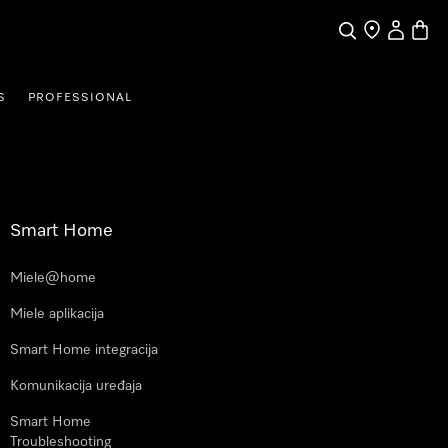
Pretraga
Traženje trgo
Korisnički
Košari
S
PROFESSIONAL
Smart Home
Miele@home
Miele aplikacija
Smart Home integracija
Komunikacija uređaja
Smart Home
Troubleshooting