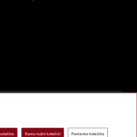
zac za odustanak
Postavke kolačića
Miele na Instagramu
Miele na Face
kolačiće
Samo nužni kolačići
Postavke kolačića