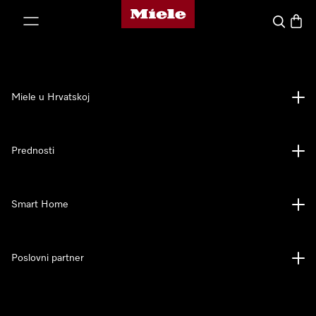
Miele početna stranica
oči na sadržaj
Pretraga
Košari
Miele u Hrvatskoj
Prednosti
Smart Home
Poslovni partner