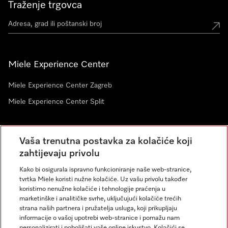
Traženje trgovca
Miele Experience Center
Miele Experience Center Zagreb
Miele Experience Center Split
Newsletter
Vaša trenutna postavka za kolačiće koji
zahtijevaju privolu
Kako bi osigurala ispravno funkcioniranje naše web-stranice,
tvrtka Miele koristi nužne kolačiće. Uz vašu privolu također
koristimo nenužne kolačiće i tehnologije praćenja u
marketinške i analitičke svrhe, uključujući kolačiće trećih
strana naših partnera i pružatelja usluga, koji prikupljaju
informacije o vašoj upotrebi web-stranice i pomažu nam
personalizirati i poboljšati vaše online iskustvo. Kolačići se