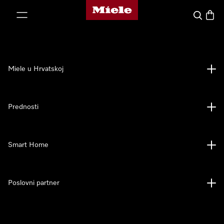
Miele početna stranica
oči na sadržaj
Pretraga
Košari
Miele u Hrvatskoj
Prednosti
Smart Home
Poslovni partner