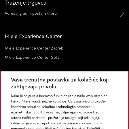
Traženje trgovca
Miele Experience Center
Miele Experience Center Zagreb
Miele Experience Center Split
Newsletter
Vaša trenutna postavka za kolačiće koji
zahtijevaju privolu
Kako bi osigurala ispravno funkcioniranje naše web-stranice,
tvrtka Miele koristi nužne kolačiće. Uz vašu privolu također
koristimo nenužne kolačiće i tehnologije praćenja u
marketinške i analitičke svrhe, uključujući kolačiće trećih
strana naših partnera i pružatelja usluga, koji prikupljaju
informacije o vašoj upotrebi web-stranice i pomažu nam
personalizirati i poboljšati vaše online iskustvo. Kolačići se