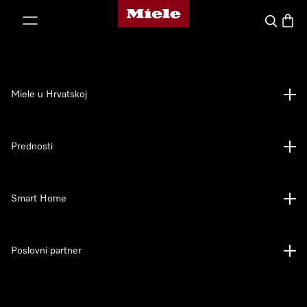
Miele početna stranica
oči na sadržaj
Pretraga
Košari
Miele u Hrvatskoj
Prednosti
Smart Home
Poslovni partner