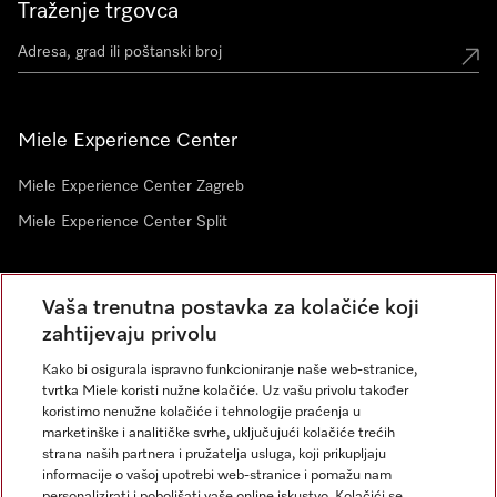
Traženje trgovca
Miele Experience Center
Miele Experience Center Zagreb
Miele Experience Center Split
Newsletter
Vaša trenutna postavka za kolačiće koji
zahtijevaju privolu
Kako bi osigurala ispravno funkcioniranje naše web-stranice,
tvrtka Miele koristi nužne kolačiće. Uz vašu privolu također
koristimo nenužne kolačiće i tehnologije praćenja u
marketinške i analitičke svrhe, uključujući kolačiće trećih
strana naših partnera i pružatelja usluga, koji prikupljaju
informacije o vašoj upotrebi web-stranice i pomažu nam
personalizirati i poboljšati vaše online iskustvo. Kolačići se