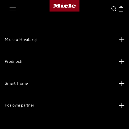
Miele početna stranica
oči na sadržaj
Pretraga
Košari
Miele u Hrvatskoj
Prednosti
Smart Home
Poslovni partner