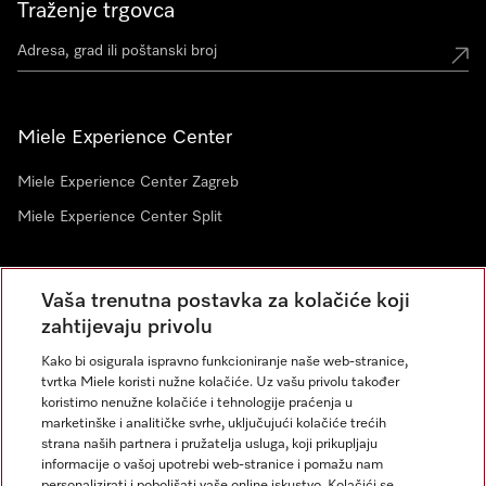
Traženje trgovca
Miele Experience Center
Miele Experience Center Zagreb
Miele Experience Center Split
Newsletter
Vaša trenutna postavka za kolačiće koji
zahtijevaju privolu
Kako bi osigurala ispravno funkcioniranje naše web-stranice,
tvrtka Miele koristi nužne kolačiće. Uz vašu privolu također
koristimo nenužne kolačiće i tehnologije praćenja u
marketinške i analitičke svrhe, uključujući kolačiće trećih
strana naših partnera i pružatelja usluga, koji prikupljaju
informacije o vašoj upotrebi web-stranice i pomažu nam
personalizirati i poboljšati vaše online iskustvo. Kolačići se