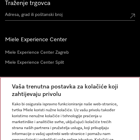
Traženje trgovca
Miele Experience Center
Miele Experience Center Zagreb
Miele Experience Center Split
Newsletter
Vaša trenutna postavka za kolačiće koji
zahtijevaju privolu
Kako bi osigurala ispravno funkcioniranje naše web-stranice,
tvrtka Miele koristi nužne kolačiće. Uz vašu privolu također
koristimo nenužne kolačiće i tehnologije praćenja u
marketinške i analitičke svrhe, uključujući kolačiće trećih
strana naših partnera i pružatelja usluga, koji prikupljaju
informacije o vašoj upotrebi web-stranice i pomažu nam
personalizirati i poboljšati vaše online iskustvo. Kolačići se