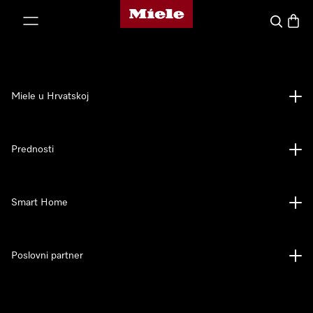
Miele početna stranica
oči na sadržaj
Pretraga
Košari
Miele u Hrvatskoj
Prednosti
Smart Home
Poslovni partner