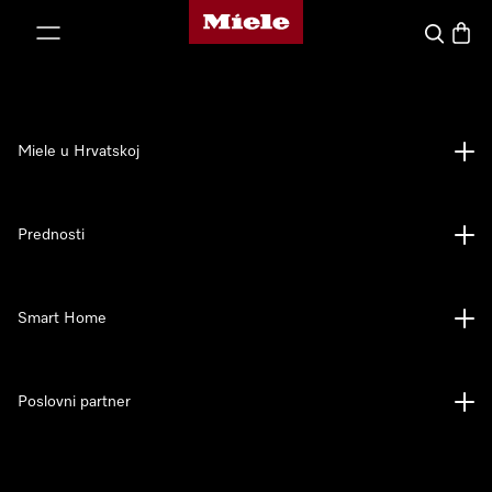
Miele početna stranica
oči na sadržaj
Pretraga
Košari
Miele u Hrvatskoj
Prednosti
Smart Home
Poslovni partner