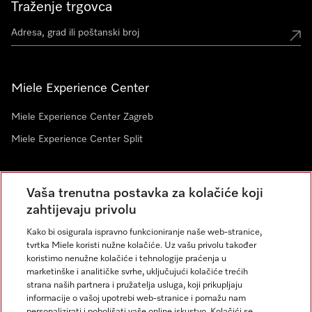
Traženje trgovca
Miele Experience Center
Miele Experience Center Zagreb
Miele Experience Center Split
Newsletter
Vaša trenutna postavka za kolačiće koji
zahtijevaju privolu
Kako bi osigurala ispravno funkcioniranje naše web-stranice,
tvrtka Miele koristi nužne kolačiće. Uz vašu privolu također
koristimo nenužne kolačiće i tehnologije praćenja u
marketinške i analitičke svrhe, uključujući kolačiće trećih
strana naših partnera i pružatelja usluga, koji prikupljaju
informacije o vašoj upotrebi web-stranice i pomažu nam
personalizirati i poboljšati vaše online iskustvo. Kolačići se