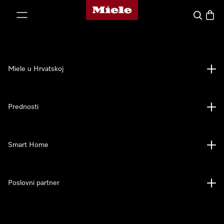
Miele početna stranica
oči na sadržaj
Pretraga
Košari
Miele u Hrvatskoj
Prednosti
Smart Home
Poslovni partner