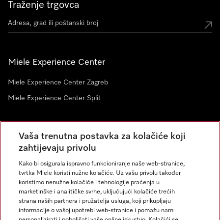
Traženje trgovca
Miele Experience Center
Miele Experience Center Zagreb
Miele Experience Center Split
Newsletter
Vaša trenutna postavka za kolačiće koji
zahtijevaju privolu
Kako bi osigurala ispravno funkcioniranje naše web-stranice,
tvrtka Miele koristi nužne kolačiće. Uz vašu privolu također
koristimo nenužne kolačiće i tehnologije praćenja u
marketinške i analitičke svrhe, uključujući kolačiće trećih
strana naših partnera i pružatelja usluga, koji prikupljaju
informacije o vašoj upotrebi web-stranice i pomažu nam
personalizirati i poboljšati vaše online iskustvo. Kolačići se