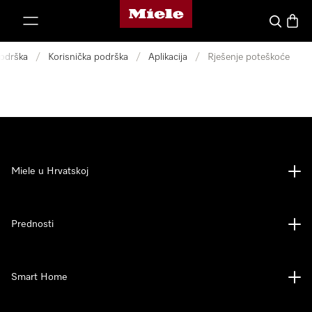
Miele početna stranica
oči na sadržaj
Pretraga
Košari
odrška
/
Korisnička podrška
/
Aplikacija
/
Rješenje poteškoće
Miele u Hrvatskoj
Prednosti
Smart Home