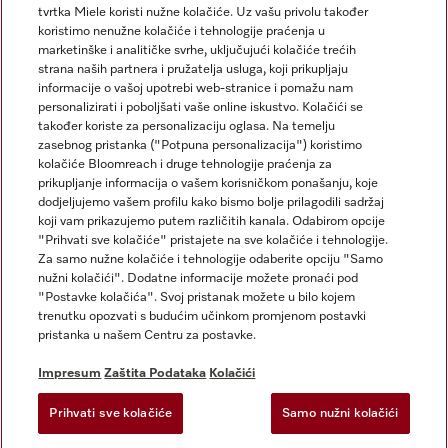
tvrtka Miele koristi nužne kolačiće. Uz vašu privolu također
koristimo nenužne kolačiće i tehnologije praćenja u
marketinške i analitičke svrhe, uključujući kolačiće trećih
strana naših partnera i pružatelja usluga, koji prikupljaju
informacije o vašoj upotrebi web-stranice i pomažu nam
personalizirati i poboljšati vaše online iskustvo. Kolačići se
Miele na Instagramu
Miele na Facebooku
također koriste za personalizaciju oglasa. Na temelju
zasebnog pristanka ("Potpuna personalizacija") koristimo
kolačiće Bloomreach i druge tehnologije praćenja za
prikupljanje informacija o vašem korisničkom ponašanju, koje
dodjeljujemo vašem profilu kako bismo bolje prilagodili sadržaj
koji vam prikazujemo putem različitih kanala. Odabirom opcije
Impresum
"Prihvati sve kolačiće" pristajete na sve kolačiće i tehnologije.
Za samo nužne kolačiće i tehnologije odaberite opciju "Samo
Opći uvjeti
nužni kolačići". Dodatne informacije možete pronaći pod
Zaštita podataka
"Postavke kolačića". Svoj pristanak možete u bilo kojem
trenutku opozvati s budućim učinkom promjenom postavki
Uvjeti Korištenja
pristanka u našem Centru za postavke.
Izjava o pristupačnosti
Zakon o digitalnim uslugama
Impresum
Zaštita Podataka
Kolačići
Obrazac za odustanak
Prihvati sve kolačiće
Samo nužni kolačići
Postavke kolačića