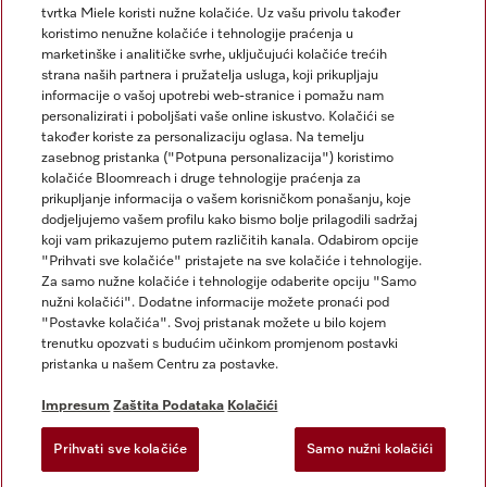
tvrtka Miele koristi nužne kolačiće. Uz vašu privolu također
koristimo nenužne kolačiće i tehnologije praćenja u
marketinške i analitičke svrhe, uključujući kolačiće trećih
strana naših partnera i pružatelja usluga, koji prikupljaju
informacije o vašoj upotrebi web-stranice i pomažu nam
personalizirati i poboljšati vaše online iskustvo. Kolačići se
Miele na Instagramu
Miele na Facebooku
također koriste za personalizaciju oglasa. Na temelju
zasebnog pristanka ("Potpuna personalizacija") koristimo
kolačiće Bloomreach i druge tehnologije praćenja za
prikupljanje informacija o vašem korisničkom ponašanju, koje
dodjeljujemo vašem profilu kako bismo bolje prilagodili sadržaj
koji vam prikazujemo putem različitih kanala. Odabirom opcije
Impresum
"Prihvati sve kolačiće" pristajete na sve kolačiće i tehnologije.
Za samo nužne kolačiće i tehnologije odaberite opciju "Samo
Opći uvjeti
nužni kolačići". Dodatne informacije možete pronaći pod
Zaštita podataka
"Postavke kolačića". Svoj pristanak možete u bilo kojem
trenutku opozvati s budućim učinkom promjenom postavki
Uvjeti Korištenja
pristanka u našem Centru za postavke.
Izjava o pristupačnosti
Zakon o digitalnim uslugama
Impresum
Zaštita Podataka
Kolačići
Obrazac za odustanak
Prihvati sve kolačiće
Samo nužni kolačići
Postavke kolačića