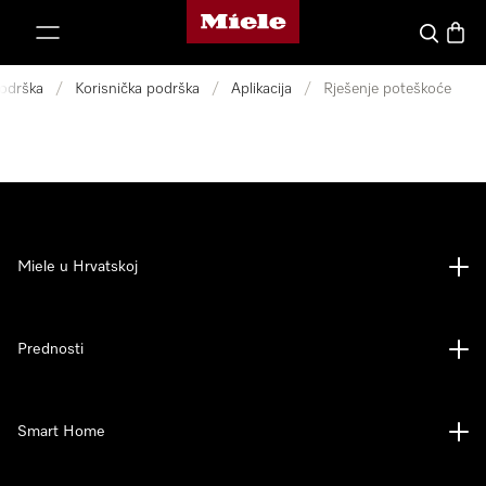
Miele početna stranica
oči na sadržaj
Pretraga
Košari
odrška
/
Korisnička podrška
/
Aplikacija
/
Rješenje poteškoće
Miele u Hrvatskoj
Prednosti
Smart Home