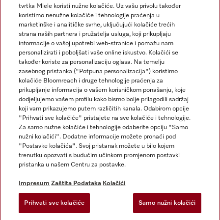
tvrtka Miele koristi nužne kolačiće. Uz vašu privolu također
koristimo nenužne kolačiće i tehnologije praćenja u
marketinške i analitičke svrhe, uključujući kolačiće trećih
strana naših partnera i pružatelja usluga, koji prikupljaju
informacije o vašoj upotrebi web-stranice i pomažu nam
personalizirati i poboljšati vaše online iskustvo. Kolačići se
Miele na Instagramu
Miele na Facebooku
također koriste za personalizaciju oglasa. Na temelju
zasebnog pristanka ("Potpuna personalizacija") koristimo
kolačiće Bloomreach i druge tehnologije praćenja za
prikupljanje informacija o vašem korisničkom ponašanju, koje
dodjeljujemo vašem profilu kako bismo bolje prilagodili sadržaj
koji vam prikazujemo putem različitih kanala. Odabirom opcije
Impresum
"Prihvati sve kolačiće" pristajete na sve kolačiće i tehnologije.
Za samo nužne kolačiće i tehnologije odaberite opciju "Samo
Opći uvjeti
nužni kolačići". Dodatne informacije možete pronaći pod
Zaštita podataka
"Postavke kolačića". Svoj pristanak možete u bilo kojem
trenutku opozvati s budućim učinkom promjenom postavki
Uvjeti Korištenja
pristanka u našem Centru za postavke.
Izjava o pristupačnosti
Zakon o digitalnim uslugama
Impresum
Zaštita Podataka
Kolačići
Obrazac za odustanak
Prihvati sve kolačiće
Samo nužni kolačići
Postavke kolačića