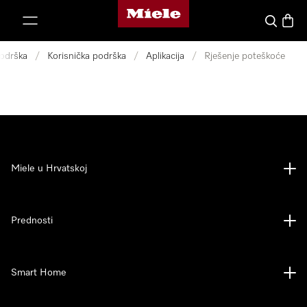
Miele početna stranica
oči na sadržaj
Pretraga
Košari
odrška
/
Korisnička podrška
/
Aplikacija
/
Rješenje poteškoće
Miele u Hrvatskoj
Prednosti
Smart Home