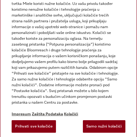
tvrtka Miele koristi nužne kolačiće. Uz vašu privolu također
koristimo nenužne kolačiće i tehnologije praćenja u
marketinške i analitičke svrhe, uključujući kolačiće trećih
strana naših partnera i pružatelja usluga, koji prikupljaju
informacije o vašoj upotrebi web-stranice i pomažu nam
personalizirati i poboljšati vaše online iskustvo. Kolačići se
Miele na Instagramu
Miele na Facebooku
također koriste za personalizaciju oglasa. Na temelju
zasebnog pristanka ("Potpuna personalizacija") koristimo
kolačiće Bloomreach i druge tehnologije praćenja za
prikupljanje informacija o vašem korisničkom ponašanju, koje
dodjeljujemo vašem profilu kako bismo bolje prilagodili sadržaj
koji vam prikazujemo putem različitih kanala. Odabirom opcije
Impresum
"Prihvati sve kolačiće" pristajete na sve kolačiće i tehnologije.
Za samo nužne kolačiće i tehnologije odaberite opciju "Samo
Opći uvjeti
nužni kolačići". Dodatne informacije možete pronaći pod
Zaštita podataka
"Postavke kolačića". Svoj pristanak možete u bilo kojem
trenutku opozvati s budućim učinkom promjenom postavki
Uvjeti Korištenja
pristanka u našem Centru za postavke.
Izjava o pristupačnosti
Zakon o digitalnim uslugama
Impresum
Zaštita Podataka
Kolačići
Obrazac za odustanak
Prihvati sve kolačiće
Samo nužni kolačići
Postavke kolačića