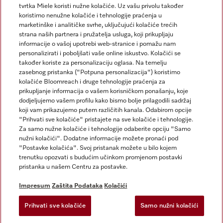
tvrtka Miele koristi nužne kolačiće. Uz vašu privolu također
koristimo nenužne kolačiće i tehnologije praćenja u
marketinške i analitičke svrhe, uključujući kolačiće trećih
strana naših partnera i pružatelja usluga, koji prikupljaju
informacije o vašoj upotrebi web-stranice i pomažu nam
personalizirati i poboljšati vaše online iskustvo. Kolačići se
Miele na Instagramu
Miele na Facebooku
također koriste za personalizaciju oglasa. Na temelju
zasebnog pristanka ("Potpuna personalizacija") koristimo
kolačiće Bloomreach i druge tehnologije praćenja za
prikupljanje informacija o vašem korisničkom ponašanju, koje
dodjeljujemo vašem profilu kako bismo bolje prilagodili sadržaj
koji vam prikazujemo putem različitih kanala. Odabirom opcije
Impresum
"Prihvati sve kolačiće" pristajete na sve kolačiće i tehnologije.
Za samo nužne kolačiće i tehnologije odaberite opciju "Samo
Opći uvjeti
nužni kolačići". Dodatne informacije možete pronaći pod
Zaštita podataka
"Postavke kolačića". Svoj pristanak možete u bilo kojem
trenutku opozvati s budućim učinkom promjenom postavki
Uvjeti Korištenja
pristanka u našem Centru za postavke.
Izjava o pristupačnosti
Zakon o digitalnim uslugama
Impresum
Zaštita Podataka
Kolačići
Obrazac za odustanak
Prihvati sve kolačiće
Samo nužni kolačići
Postavke kolačića