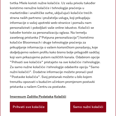
tvrtka Miele koristi nužne kolačiće. Uz vašu privolu također
koristimo nenužne kolačiće i tehnologije praćenja u
marketinške i analitičke svrhe, uključujući kolačiće trećih
strana naših partnera i pružatelja usluga, koji prikupljaju
informacije o vašoj upotrebi web-stranice i pomažu nam
personalizirati i poboljšati vaše online iskustvo. Kolačići se
Miele na Instagramu
Miele na Facebooku
također koriste za personalizaciju oglasa. Na temelju
zasebnog pristanka ("Potpuna personalizacija") koristimo
kolačiće Bloomreach i druge tehnologije praćenja za
prikupljanje informacija o vašem korisničkom ponašanju, koje
dodjeljujemo vašem profilu kako bismo bolje prilagodili sadržaj
koji vam prikazujemo putem različitih kanala. Odabirom opcije
Impresum
"Prihvati sve kolačiće" pristajete na sve kolačiće i tehnologije.
Za samo nužne kolačiće i tehnologije odaberite opciju "Samo
Opći uvjeti
nužni kolačići". Dodatne informacije možete pronaći pod
Zaštita podataka
"Postavke kolačića". Svoj pristanak možete u bilo kojem
trenutku opozvati s budućim učinkom promjenom postavki
Uvjeti Korištenja
pristanka u našem Centru za postavke.
Izjava o pristupačnosti
Zakon o digitalnim uslugama
Impresum
Zaštita Podataka
Kolačići
Obrazac za odustanak
Prihvati sve kolačiće
Samo nužni kolačići
Postavke kolačića