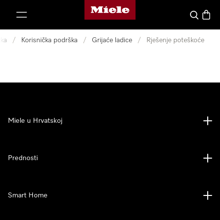
Miele početna stranica
oči na sadržaj
Pretraga
Košari
ka
/
Korisnička podrška
/
Grijaće ladice
/
Rješenje poteškoće
Miele u Hrvatskoj
Prednosti
Smart Home