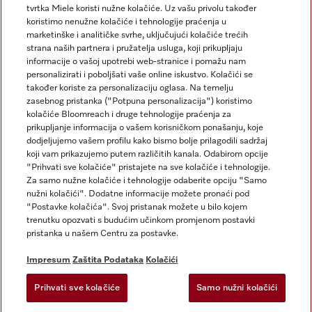
tvrtka Miele koristi nužne kolačiće. Uz vašu privolu također
koristimo nenužne kolačiće i tehnologije praćenja u
marketinške i analitičke svrhe, uključujući kolačiće trećih
strana naših partnera i pružatelja usluga, koji prikupljaju
informacije o vašoj upotrebi web-stranice i pomažu nam
personalizirati i poboljšati vaše online iskustvo. Kolačići se
Miele na Instagramu
Miele na Facebooku
također koriste za personalizaciju oglasa. Na temelju
zasebnog pristanka ("Potpuna personalizacija") koristimo
kolačiće Bloomreach i druge tehnologije praćenja za
prikupljanje informacija o vašem korisničkom ponašanju, koje
dodjeljujemo vašem profilu kako bismo bolje prilagodili sadržaj
koji vam prikazujemo putem različitih kanala. Odabirom opcije
Impresum
"Prihvati sve kolačiće" pristajete na sve kolačiće i tehnologije.
Za samo nužne kolačiće i tehnologije odaberite opciju "Samo
Opći uvjeti
nužni kolačići". Dodatne informacije možete pronaći pod
Zaštita podataka
"Postavke kolačića". Svoj pristanak možete u bilo kojem
trenutku opozvati s budućim učinkom promjenom postavki
Uvjeti Korištenja
pristanka u našem Centru za postavke.
Izjava o pristupačnosti
Zakon o digitalnim uslugama
Impresum
Zaštita Podataka
Kolačići
Obrazac za odustanak
Prihvati sve kolačiće
Samo nužni kolačići
Postavke kolačića