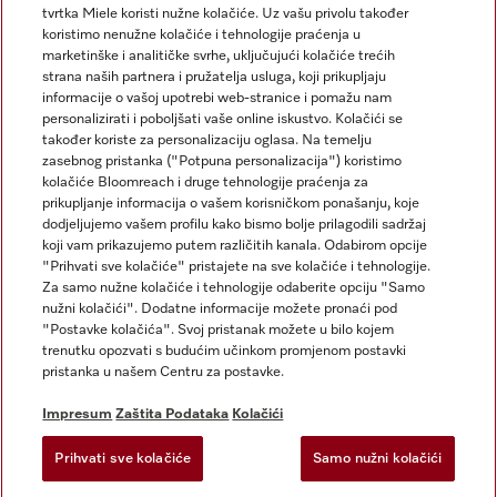
tvrtka Miele koristi nužne kolačiće. Uz vašu privolu također
koristimo nenužne kolačiće i tehnologije praćenja u
marketinške i analitičke svrhe, uključujući kolačiće trećih
strana naših partnera i pružatelja usluga, koji prikupljaju
informacije o vašoj upotrebi web-stranice i pomažu nam
personalizirati i poboljšati vaše online iskustvo. Kolačići se
Miele na Instagramu
Miele na Facebooku
također koriste za personalizaciju oglasa. Na temelju
zasebnog pristanka ("Potpuna personalizacija") koristimo
kolačiće Bloomreach i druge tehnologije praćenja za
prikupljanje informacija o vašem korisničkom ponašanju, koje
dodjeljujemo vašem profilu kako bismo bolje prilagodili sadržaj
koji vam prikazujemo putem različitih kanala. Odabirom opcije
Impresum
"Prihvati sve kolačiće" pristajete na sve kolačiće i tehnologije.
Za samo nužne kolačiće i tehnologije odaberite opciju "Samo
Opći uvjeti
nužni kolačići". Dodatne informacije možete pronaći pod
Zaštita podataka
"Postavke kolačića". Svoj pristanak možete u bilo kojem
trenutku opozvati s budućim učinkom promjenom postavki
Uvjeti Korištenja
pristanka u našem Centru za postavke.
Izjava o pristupačnosti
Zakon o digitalnim uslugama
Impresum
Zaštita Podataka
Kolačići
Obrazac za odustanak
Prihvati sve kolačiće
Samo nužni kolačići
Postavke kolačića