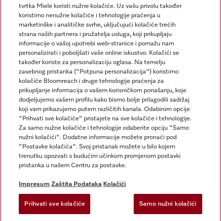
tvrtka Miele koristi nužne kolačiće. Uz vašu privolu također
koristimo nenužne kolačiće i tehnologije praćenja u
marketinške i analitičke svrhe, uključujući kolačiće trećih
strana naših partnera i pružatelja usluga, koji prikupljaju
informacije o vašoj upotrebi web-stranice i pomažu nam
personalizirati i poboljšati vaše online iskustvo. Kolačići se
Miele na Instagramu
Miele na Facebooku
također koriste za personalizaciju oglasa. Na temelju
zasebnog pristanka ("Potpuna personalizacija") koristimo
kolačiće Bloomreach i druge tehnologije praćenja za
prikupljanje informacija o vašem korisničkom ponašanju, koje
dodjeljujemo vašem profilu kako bismo bolje prilagodili sadržaj
koji vam prikazujemo putem različitih kanala. Odabirom opcije
Impresum
"Prihvati sve kolačiće" pristajete na sve kolačiće i tehnologije.
Za samo nužne kolačiće i tehnologije odaberite opciju "Samo
Opći uvjeti
nužni kolačići". Dodatne informacije možete pronaći pod
Zaštita podataka
"Postavke kolačića". Svoj pristanak možete u bilo kojem
trenutku opozvati s budućim učinkom promjenom postavki
Uvjeti Korištenja
pristanka u našem Centru za postavke.
Izjava o pristupačnosti
Zakon o digitalnim uslugama
Impresum
Zaštita Podataka
Kolačići
Obrazac za odustanak
Prihvati sve kolačiće
Samo nužni kolačići
Postavke kolačića