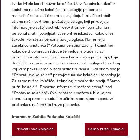
tvrtka Miele koristi nužne kolačiće. Uz vašu privolu također
koristimo nenužne kolačiće i tehnologije praćenja u
marketinške i analitičke svrhe, uključujući kolačiće trećih
strana naših partnera i pružatelja usluga, koji prikupljaju
informacije o vašoj upotrebi web-stranice i pomažu nam
personalizirati i poboljšati vaše online iskustvo. Kolačići se
Miele na Instagramu
Miele na Facebooku
također koriste za personalizaciju oglasa. Na temelju
zasebnog pristanka ("Potpuna personalizacija") koristimo
kolačiće Bloomreach i druge tehnologije praćenja za
prikupljanje informacija o vašem korisničkom ponašanju, koje
dodjeljujemo vašem profilu kako bismo bolje prilagodili sadržaj
koji vam prikazujemo putem različitih kanala. Odabirom opcije
Impresum
"Prihvati sve kolačiće" pristajete na sve kolačiće i tehnologije.
Za samo nužne kolačiće i tehnologije odaberite opciju "Samo
Opći uvjeti
nužni kolačići". Dodatne informacije možete pronaći pod
Zaštita podataka
"Postavke kolačića". Svoj pristanak možete u bilo kojem
trenutku opozvati s budućim učinkom promjenom postavki
Uvjeti Korištenja
pristanka u našem Centru za postavke.
Izjava o pristupačnosti
Zakon o digitalnim uslugama
Impresum
Zaštita Podataka
Kolačići
Obrazac za odustanak
Prihvati sve kolačiće
Samo nužni kolačići
Postavke kolačića