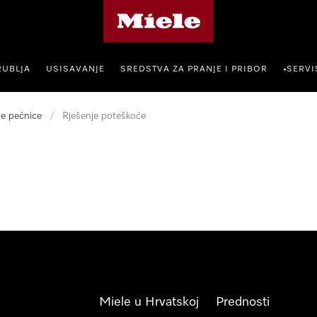
Miele početna stranica
RUBLJA
USISAVANJE
SREDSTVA ZA PRANJE I PRIBOR
SERVI
•
e pećnice
/
Rješenje poteškoće
Miele u Hrvatskoj
Prednosti