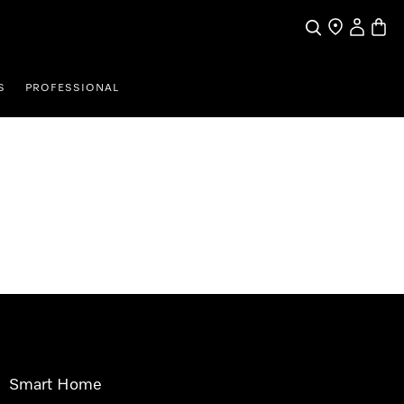
Pretraga
Traženje trgo
Korisnički
Košari
S
PROFESSIONAL
Smart Home