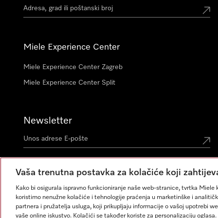
Miele Experience Center
Miele Experience Center Zagreb
Miele Experience Center Split
Newsletter
Vaša trenutna postavka za kolačiće koji zahtijev
Kako bi osigurala ispravno funkcioniranje naše web-stranice, tvrtka Miele k
koristimo nenužne kolačiće i tehnologije praćenja u marketinške i analitičk
partnera i pružatelja usluga, koji prikupljaju informacije o vašoj upotrebi w
vaše online iskustvo. Kolačići se također koriste za personalizaciju ogla