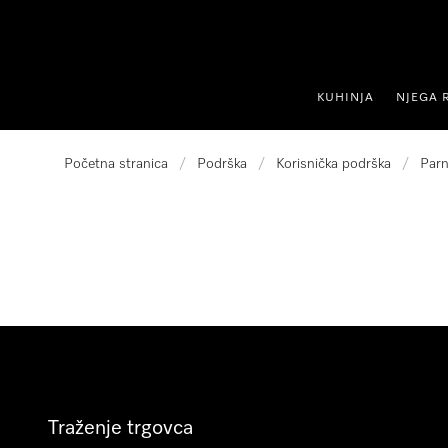
oči na sadržaj
KUHINJA
NJEGA 
Početna stranica
/
Podrška
/
Korisnička podrška
/
Parn
Traženje trgovca