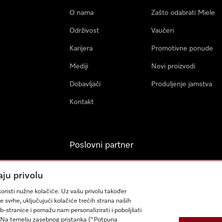
O nama
Zašto odabrati Miele
Održivost
Vaučeri
Karijera
Promotivne ponude
Mediji
Novi proizvodi
Dobavljači
Produljenje jamstva
Kontakt
Poslovni partner
Miele Professional
aju privolu
Arhitekti & Izvođači
oristi nužne kolačiće. Uz vašu privolu također
građevinskih radova
e svrhe, uključujući kolačiće trećih strana naših
eb-stranice i pomažu nam personalizirati i poboljšati
sa. Na temelju zasebnog pristanka ("Potpuna