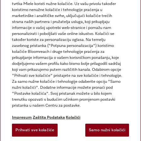
tvrtka Miele koristi nužne kolačiće. Uz vašu privolu također
koristimo nenužne kolačiće i tehnologije praćenja u
marketinške i analitičke svrhe, uključujući kolačiće trećih
strana naših partnera i pružatelja usluga, koji prikupljaju
informacije o vašoj upotrebi web-stranice i pomažu nam
personalizirati i poboljšati vaše online iskustvo. Kolačići se
Miele na Instagramu
Miele na Facebooku
također koriste za personalizaciju oglasa. Na temelju
zasebnog pristanka ("Potpuna personalizacija") koristimo
kolačiće Bloomreach i druge tehnologije praćenja za
prikupljanje informacija o vašem korisničkom ponašanju, koje
dodjeljujemo vašem profilu kako bismo bolje prilagodili sadržaj
koji vam prikazujemo putem različitih kanala. Odabirom opcije
Impresum
"Prihvati sve kolačiće" pristajete na sve kolačiće i tehnologije.
Za samo nužne kolačiće i tehnologije odaberite opciju "Samo
Opći uvjeti
nužni kolačići". Dodatne informacije možete pronaći pod
Zaštita podataka
"Postavke kolačića". Svoj pristanak možete u bilo kojem
trenutku opozvati s budućim učinkom promjenom postavki
Uvjeti Korištenja
pristanka u našem Centru za postavke.
Izjava o pristupačnosti
Zakon o digitalnim uslugama
Impresum
Zaštita Podataka
Kolačići
Obrazac za odustanak
Prihvati sve kolačiće
Samo nužni kolačići
Postavke kolačića