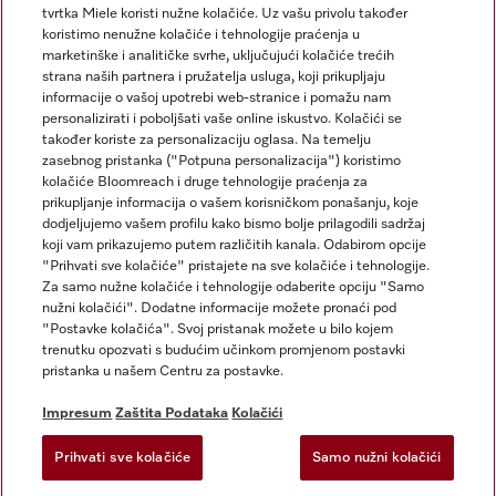
tvrtka Miele koristi nužne kolačiće. Uz vašu privolu također
koristimo nenužne kolačiće i tehnologije praćenja u
marketinške i analitičke svrhe, uključujući kolačiće trećih
strana naših partnera i pružatelja usluga, koji prikupljaju
informacije o vašoj upotrebi web-stranice i pomažu nam
personalizirati i poboljšati vaše online iskustvo. Kolačići se
Miele na Instagramu
Miele na Facebooku
također koriste za personalizaciju oglasa. Na temelju
zasebnog pristanka ("Potpuna personalizacija") koristimo
kolačiće Bloomreach i druge tehnologije praćenja za
prikupljanje informacija o vašem korisničkom ponašanju, koje
dodjeljujemo vašem profilu kako bismo bolje prilagodili sadržaj
koji vam prikazujemo putem različitih kanala. Odabirom opcije
Impresum
"Prihvati sve kolačiće" pristajete na sve kolačiće i tehnologije.
Za samo nužne kolačiće i tehnologije odaberite opciju "Samo
Opći uvjeti
nužni kolačići". Dodatne informacije možete pronaći pod
Zaštita podataka
"Postavke kolačića". Svoj pristanak možete u bilo kojem
trenutku opozvati s budućim učinkom promjenom postavki
Uvjeti Korištenja
pristanka u našem Centru za postavke.
Izjava o pristupačnosti
Zakon o digitalnim uslugama
Impresum
Zaštita Podataka
Kolačići
Obrazac za odustanak
Prihvati sve kolačiće
Samo nužni kolačići
Postavke kolačića