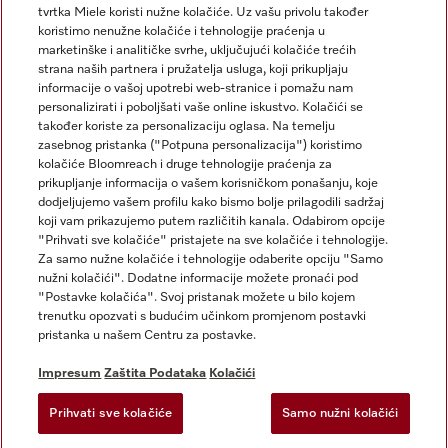
tvrtka Miele koristi nužne kolačiće. Uz vašu privolu također
koristimo nenužne kolačiće i tehnologije praćenja u
marketinške i analitičke svrhe, uključujući kolačiće trećih
strana naših partnera i pružatelja usluga, koji prikupljaju
informacije o vašoj upotrebi web-stranice i pomažu nam
personalizirati i poboljšati vaše online iskustvo. Kolačići se
Miele na Instagramu
Miele na Facebooku
također koriste za personalizaciju oglasa. Na temelju
zasebnog pristanka ("Potpuna personalizacija") koristimo
kolačiće Bloomreach i druge tehnologije praćenja za
prikupljanje informacija o vašem korisničkom ponašanju, koje
dodjeljujemo vašem profilu kako bismo bolje prilagodili sadržaj
koji vam prikazujemo putem različitih kanala. Odabirom opcije
Impresum
"Prihvati sve kolačiće" pristajete na sve kolačiće i tehnologije.
Za samo nužne kolačiće i tehnologije odaberite opciju "Samo
Opći uvjeti
nužni kolačići". Dodatne informacije možete pronaći pod
Zaštita podataka
"Postavke kolačića". Svoj pristanak možete u bilo kojem
trenutku opozvati s budućim učinkom promjenom postavki
Uvjeti Korištenja
pristanka u našem Centru za postavke.
Izjava o pristupačnosti
Zakon o digitalnim uslugama
Impresum
Zaštita Podataka
Kolačići
Obrazac za odustanak
Prihvati sve kolačiće
Samo nužni kolačići
Postavke kolačića