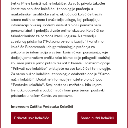
tvrtka Miele koristi nužne kolačiće. Uz vašu privolu također
koristimo nenužne kolačiće i tehnologije praćenja u
marketinške i analitičke svrhe, uključujući kolačiće trećih
strana naših partnera i pružatelja usluga, koji prikupljaju
informacije o vašoj upotrebi web-stranice i pomažu nam
personalizirati i poboljšati vaše online iskustvo. Kolačići se
Miele na Instagramu
Miele na Facebooku
također koriste za personalizaciju oglasa. Na temelju
zasebnog pristanka ("Potpuna personalizacija") koristimo
kolačiće Bloomreach i druge tehnologije praćenja za
prikupljanje informacija o vašem korisničkom ponašanju, koje
dodjeljujemo vašem profilu kako bismo bolje prilagodili sadržaj
koji vam prikazujemo putem različitih kanala. Odabirom opcije
Impresum
"Prihvati sve kolačiće" pristajete na sve kolačiće i tehnologije.
Za samo nužne kolačiće i tehnologije odaberite opciju "Samo
Opći uvjeti
nužni kolačići". Dodatne informacije možete pronaći pod
Zaštita podataka
"Postavke kolačića". Svoj pristanak možete u bilo kojem
trenutku opozvati s budućim učinkom promjenom postavki
Uvjeti Korištenja
pristanka u našem Centru za postavke.
Izjava o pristupačnosti
Zakon o digitalnim uslugama
Impresum
Zaštita Podataka
Kolačići
Obrazac za odustanak
Prihvati sve kolačiće
Samo nužni kolačići
Postavke kolačića