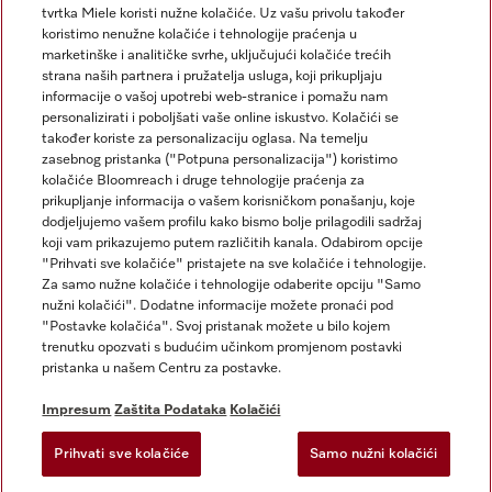
tvrtka Miele koristi nužne kolačiće. Uz vašu privolu također
koristimo nenužne kolačiće i tehnologije praćenja u
marketinške i analitičke svrhe, uključujući kolačiće trećih
strana naših partnera i pružatelja usluga, koji prikupljaju
informacije o vašoj upotrebi web-stranice i pomažu nam
personalizirati i poboljšati vaše online iskustvo. Kolačići se
Miele na Instagramu
Miele na Facebooku
također koriste za personalizaciju oglasa. Na temelju
zasebnog pristanka ("Potpuna personalizacija") koristimo
kolačiće Bloomreach i druge tehnologije praćenja za
prikupljanje informacija o vašem korisničkom ponašanju, koje
dodjeljujemo vašem profilu kako bismo bolje prilagodili sadržaj
koji vam prikazujemo putem različitih kanala. Odabirom opcije
Impresum
"Prihvati sve kolačiće" pristajete na sve kolačiće i tehnologije.
Za samo nužne kolačiće i tehnologije odaberite opciju "Samo
Opći uvjeti
nužni kolačići". Dodatne informacije možete pronaći pod
Zaštita podataka
"Postavke kolačića". Svoj pristanak možete u bilo kojem
trenutku opozvati s budućim učinkom promjenom postavki
Uvjeti Korištenja
pristanka u našem Centru za postavke.
Izjava o pristupačnosti
Zakon o digitalnim uslugama
Impresum
Zaštita Podataka
Kolačići
Obrazac za odustanak
Prihvati sve kolačiće
Samo nužni kolačići
Postavke kolačića