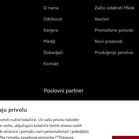
O nama
Zašto odabrati Miele
Održivost
Vaučeri
Karijera
Promotivne ponude
Mediji
Novi proizvodi
Dobavljači
Produljenje jamstva
Kontakt
Poslovni partner
Miele Professional
aju privolu
Arhitekti & Izvođači
oristi nužne kolačiće. Uz vašu privolu također
građevinskih radova
e svrhe, uključujući kolačiće trećih strana naših
eb-stranice i pomažu nam personalizirati i poboljšati
sa. Na temelju zasebnog pristanka ("Potpuna