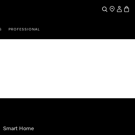
Pretraga
Traženje trgo
Korisnički
Košari
S
PROFESSIONAL
Smart Home