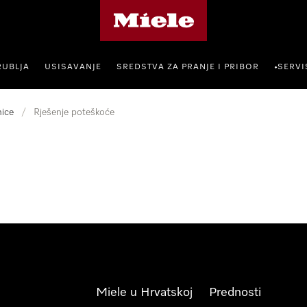
Miele početna stranica
RUBLJA
USISAVANJE
SREDSTVA ZA PRANJE I PRIBOR
SERVI
•
ice
/
Rješenje poteškoće
Miele u Hrvatskoj
Prednosti