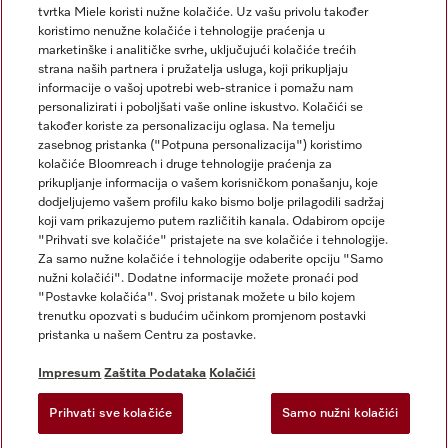
tvrtka Miele koristi nužne kolačiće. Uz vašu privolu također
koristimo nenužne kolačiće i tehnologije praćenja u
marketinške i analitičke svrhe, uključujući kolačiće trećih
strana naših partnera i pružatelja usluga, koji prikupljaju
informacije o vašoj upotrebi web-stranice i pomažu nam
personalizirati i poboljšati vaše online iskustvo. Kolačići se
Miele na Instagramu
Miele na Facebooku
također koriste za personalizaciju oglasa. Na temelju
zasebnog pristanka ("Potpuna personalizacija") koristimo
kolačiće Bloomreach i druge tehnologije praćenja za
prikupljanje informacija o vašem korisničkom ponašanju, koje
dodjeljujemo vašem profilu kako bismo bolje prilagodili sadržaj
koji vam prikazujemo putem različitih kanala. Odabirom opcije
Impresum
"Prihvati sve kolačiće" pristajete na sve kolačiće i tehnologije.
Za samo nužne kolačiće i tehnologije odaberite opciju "Samo
Opći uvjeti
nužni kolačići". Dodatne informacije možete pronaći pod
Zaštita podataka
"Postavke kolačića". Svoj pristanak možete u bilo kojem
trenutku opozvati s budućim učinkom promjenom postavki
Uvjeti Korištenja
pristanka u našem Centru za postavke.
Izjava o pristupačnosti
Zakon o digitalnim uslugama
Impresum
Zaštita Podataka
Kolačići
Obrazac za odustanak
Prihvati sve kolačiće
Samo nužni kolačići
Postavke kolačića