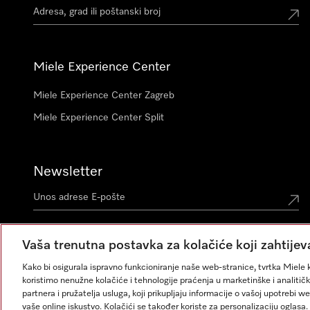
Miele Experience Center
Miele Experience Center Zagreb
Miele Experience Center Split
Newsletter
Vaša trenutna postavka za kolačiće koji zahtijev
Kako bi osigurala ispravno funkcioniranje naše web-stranice, tvrtka Miele k
koristimo nenužne kolačiće i tehnologije praćenja u marketinške i analitičk
partnera i pružatelja usluga, koji prikupljaju informacije o vašoj upotrebi w
vaše online iskustvo. Kolačići se također koriste za personalizaciju ogla