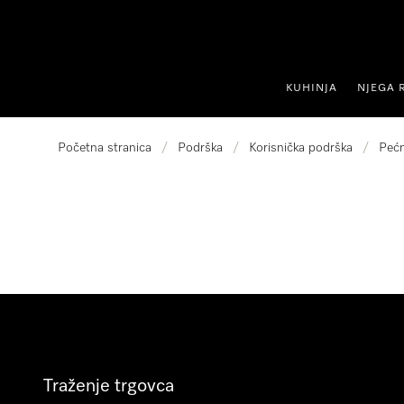
oči na sadržaj
KUHINJA
NJEGA 
Početna stranica
/
Podrška
/
Korisnička podrška
/
Pećn
Traženje trgovca