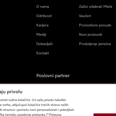
O nama
Zašto odabrati Miele
Održivost
Vaučeri
Karijera
Promotivne ponude
Mediji
Novi proizvodi
Dobavljači
Produljenje jamstva
Kontakt
Poslovni partner
Miele Professional
aju privolu
Arhitekti & Izvođači
oristi nužne kolačiće. Uz vašu privolu također
građevinskih radova
e svrhe, uključujući kolačiće trećih strana naših
eb-stranice i pomažu nam personalizirati i poboljšati
sa. Na temelju zasebnog pristanka ("Potpuna