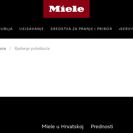
Miele početna stranica
RUBLJA
USISAVANJE
SREDSTVA ZA PRANJE I PRIBOR
SERVI
•
ice
/
Rješenje poteškoće
Miele u Hrvatskoj
Prednosti