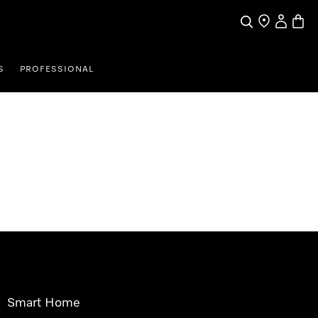
Pretraga
Traženje trgo
Korisnički
Košari
S
PROFESSIONAL
Smart Home