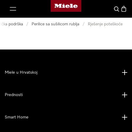
Miele početna stranica
oči na sadržaj
Pretraga
Košari
nička podrška
/
Perilice sa sušilicom rublja
/
Rješenje poteškoće
Miele u Hrvatskoj
Prednosti
Smart Home