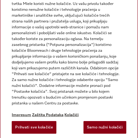
tvrtka Miele koristi nužne kolačiće. Uz vašu privolu također
koristimo nenužne kolačiće i tehnologije praćenja u
marketinške i analitičke svrhe, uključujući kolačiće trećih
strana naših partnera i pružatelja usluga, koji prikupljaju
informacije o vašoj upotrebi web-stranice i pomažu nam
personalizirati i poboljšati vaše online iskustvo. Kolačići se
Miele na Instagramu
Miele na Facebooku
također koriste za personalizaciju oglasa. Na temelju
zasebnog pristanka ("Potpuna personalizacija") koristimo
kolačiće Bloomreach i druge tehnologije praćenja za
prikupljanje informacija o vašem korisničkom ponašanju, koje
dodjeljujemo vašem profilu kako bismo bolje prilagodili sadržaj
koji vam prikazujemo putem različitih kanala. Odabirom opcije
Impresum
"Prihvati sve kolačiće" pristajete na sve kolačiće i tehnologije.
Za samo nužne kolačiće i tehnologije odaberite opciju "Samo
Opći uvjeti
nužni kolačići". Dodatne informacije možete pronaći pod
Zaštita podataka
"Postavke kolačića". Svoj pristanak možete u bilo kojem
trenutku opozvati s budućim učinkom promjenom postavki
Uvjeti Korištenja
pristanka u našem Centru za postavke.
Izjava o pristupačnosti
Zakon o digitalnim uslugama
Impresum
Zaštita Podataka
Kolačići
Obrazac za odustanak
Prihvati sve kolačiće
Samo nužni kolačići
Postavke kolačića