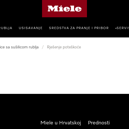
Miele početna stranica
RUBLJA
USISAVANJE
SREDSTVA ZA PRANJE I PRIBOR
SERVI
•
lice sa sušilicom rublja
/
Rješenje poteškoće
Miele u Hrvatskoj
Prednosti