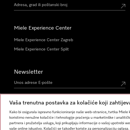
Miele Experience Center
Miele Experience Center Zagreb
Miele Experience Center Split
Newsletter
Vaša trenutna postavka za kolačiće koji zahtijev
Kako bi osigurala ispravno funkcioniranje naše web-stranice, tvrtka Miele k
koristimo nenužne kolačiće i tehnologije praćenja u marketinške i analitičk
partnera i pružatelja usluga, koji prikupljaju informacije o vašoj upotrebi w
vaše online iskustvo. Kolačići se također koriste za personalizaciju ogla