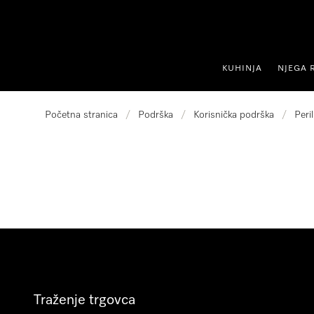
oči na sadržaj
KUHINJA
NJEGA 
Početna stranica
/
Podrška
/
Korisnička podrška
/
Peri
Traženje trgovca