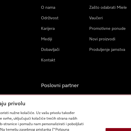
O nama
Zašto odabrati Miele
Održivost
Vaučeri
Karijera
Promotivne ponude
Mediji
Novi proizvodi
Dobavljači
Produljenje jamstva
Kontakt
Poslovni partner
Miele Professional
aju privolu
Arhitekti & Izvođači
oristi nužne kolačiće. Uz vašu privolu također
građevinskih radova
e svrhe, uključujući kolačiće trećih strana naših
eb-stranice i pomažu nam personalizirati i poboljšati
sa. Na temelju zasebnog pristanka ("Potpuna