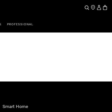
Pretraga
Traženje trgo
Korisnički
Košari
S
PROFESSIONAL
Smart Home