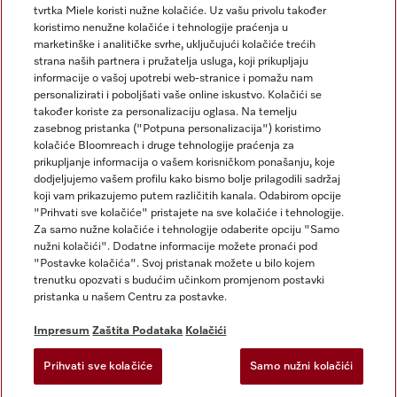
tvrtka Miele koristi nužne kolačiće. Uz vašu privolu također
koristimo nenužne kolačiće i tehnologije praćenja u
marketinške i analitičke svrhe, uključujući kolačiće trećih
strana naših partnera i pružatelja usluga, koji prikupljaju
informacije o vašoj upotrebi web-stranice i pomažu nam
personalizirati i poboljšati vaše online iskustvo. Kolačići se
Miele na Instagramu
Miele na Facebooku
također koriste za personalizaciju oglasa. Na temelju
zasebnog pristanka ("Potpuna personalizacija") koristimo
kolačiće Bloomreach i druge tehnologije praćenja za
prikupljanje informacija o vašem korisničkom ponašanju, koje
dodjeljujemo vašem profilu kako bismo bolje prilagodili sadržaj
koji vam prikazujemo putem različitih kanala. Odabirom opcije
Impresum
"Prihvati sve kolačiće" pristajete na sve kolačiće i tehnologije.
Za samo nužne kolačiće i tehnologije odaberite opciju "Samo
Opći uvjeti
nužni kolačići". Dodatne informacije možete pronaći pod
Zaštita podataka
"Postavke kolačića". Svoj pristanak možete u bilo kojem
trenutku opozvati s budućim učinkom promjenom postavki
Uvjeti Korištenja
pristanka u našem Centru za postavke.
Izjava o pristupačnosti
Zakon o digitalnim uslugama
Impresum
Zaštita Podataka
Kolačići
Obrazac za odustanak
Prihvati sve kolačiće
Samo nužni kolačići
Postavke kolačića