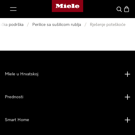
Miele početna stranica
oči na sadržaj
Pretraga
Košari
nička podrška
/
Perilice sa sušilicom rublja
/
Rješenje poteškoće
Miele u Hrvatskoj
Prednosti
Smart Home