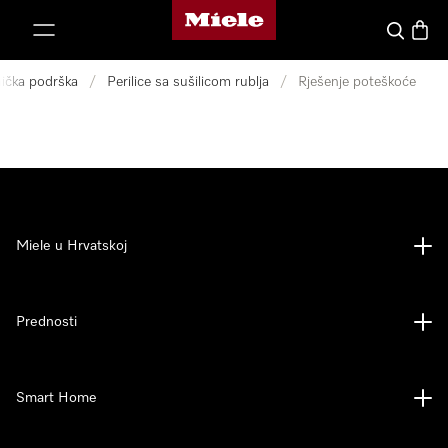
Miele početna stranica
oči na sadržaj
Pretraga
Košari
nička podrška
/
Perilice sa sušilicom rublja
/
Rješenje poteškoće
Miele u Hrvatskoj
Prednosti
Smart Home