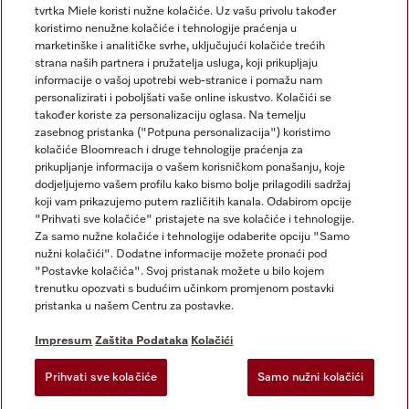
tvrtka Miele koristi nužne kolačiće. Uz vašu privolu također
koristimo nenužne kolačiće i tehnologije praćenja u
marketinške i analitičke svrhe, uključujući kolačiće trećih
strana naših partnera i pružatelja usluga, koji prikupljaju
informacije o vašoj upotrebi web-stranice i pomažu nam
personalizirati i poboljšati vaše online iskustvo. Kolačići se
Miele na Instagramu
Miele na Facebooku
također koriste za personalizaciju oglasa. Na temelju
zasebnog pristanka ("Potpuna personalizacija") koristimo
kolačiće Bloomreach i druge tehnologije praćenja za
prikupljanje informacija o vašem korisničkom ponašanju, koje
dodjeljujemo vašem profilu kako bismo bolje prilagodili sadržaj
koji vam prikazujemo putem različitih kanala. Odabirom opcije
Impresum
"Prihvati sve kolačiće" pristajete na sve kolačiće i tehnologije.
Za samo nužne kolačiće i tehnologije odaberite opciju "Samo
Opći uvjeti
nužni kolačići". Dodatne informacije možete pronaći pod
Zaštita podataka
"Postavke kolačića". Svoj pristanak možete u bilo kojem
trenutku opozvati s budućim učinkom promjenom postavki
Uvjeti Korištenja
pristanka u našem Centru za postavke.
Izjava o pristupačnosti
Zakon o digitalnim uslugama
Impresum
Zaštita Podataka
Kolačići
Obrazac za odustanak
Prihvati sve kolačiće
Samo nužni kolačići
Postavke kolačića