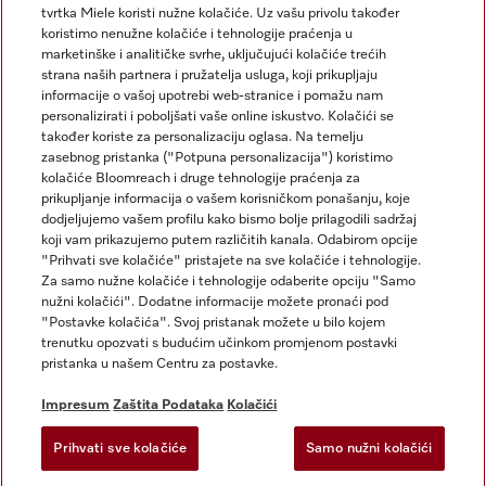
tvrtka Miele koristi nužne kolačiće. Uz vašu privolu također
koristimo nenužne kolačiće i tehnologije praćenja u
marketinške i analitičke svrhe, uključujući kolačiće trećih
strana naših partnera i pružatelja usluga, koji prikupljaju
informacije o vašoj upotrebi web-stranice i pomažu nam
personalizirati i poboljšati vaše online iskustvo. Kolačići se
Miele na Instagramu
Miele na Facebooku
također koriste za personalizaciju oglasa. Na temelju
zasebnog pristanka ("Potpuna personalizacija") koristimo
kolačiće Bloomreach i druge tehnologije praćenja za
prikupljanje informacija o vašem korisničkom ponašanju, koje
dodjeljujemo vašem profilu kako bismo bolje prilagodili sadržaj
koji vam prikazujemo putem različitih kanala. Odabirom opcije
Impresum
"Prihvati sve kolačiće" pristajete na sve kolačiće i tehnologije.
Za samo nužne kolačiće i tehnologije odaberite opciju "Samo
Opći uvjeti
nužni kolačići". Dodatne informacije možete pronaći pod
Zaštita podataka
"Postavke kolačića". Svoj pristanak možete u bilo kojem
trenutku opozvati s budućim učinkom promjenom postavki
Uvjeti Korištenja
pristanka u našem Centru za postavke.
Izjava o pristupačnosti
Zakon o digitalnim uslugama
Impresum
Zaštita Podataka
Kolačići
Obrazac za odustanak
Prihvati sve kolačiće
Samo nužni kolačići
Postavke kolačića