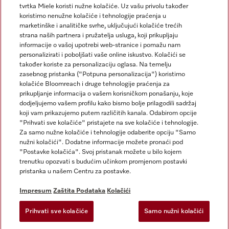
tvrtka Miele koristi nužne kolačiće. Uz vašu privolu također
koristimo nenužne kolačiće i tehnologije praćenja u
marketinške i analitičke svrhe, uključujući kolačiće trećih
strana naših partnera i pružatelja usluga, koji prikupljaju
informacije o vašoj upotrebi web-stranice i pomažu nam
personalizirati i poboljšati vaše online iskustvo. Kolačići se
Miele na Instagramu
Miele na Facebooku
također koriste za personalizaciju oglasa. Na temelju
zasebnog pristanka ("Potpuna personalizacija") koristimo
kolačiće Bloomreach i druge tehnologije praćenja za
prikupljanje informacija o vašem korisničkom ponašanju, koje
dodjeljujemo vašem profilu kako bismo bolje prilagodili sadržaj
koji vam prikazujemo putem različitih kanala. Odabirom opcije
Impresum
"Prihvati sve kolačiće" pristajete na sve kolačiće i tehnologije.
Za samo nužne kolačiće i tehnologije odaberite opciju "Samo
Opći uvjeti
nužni kolačići". Dodatne informacije možete pronaći pod
Zaštita podataka
"Postavke kolačića". Svoj pristanak možete u bilo kojem
trenutku opozvati s budućim učinkom promjenom postavki
Uvjeti Korištenja
pristanka u našem Centru za postavke.
Izjava o pristupačnosti
Zakon o digitalnim uslugama
Impresum
Zaštita Podataka
Kolačići
Obrazac za odustanak
Prihvati sve kolačiće
Samo nužni kolačići
Postavke kolačića