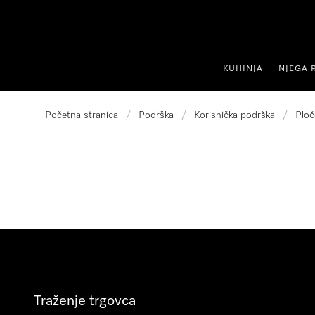
oči na sadržaj
KUHINJA
NJEGA 
Početna stranica
/
Podrška
/
Korisnička podrška
/
Ploč
Traženje trgovca