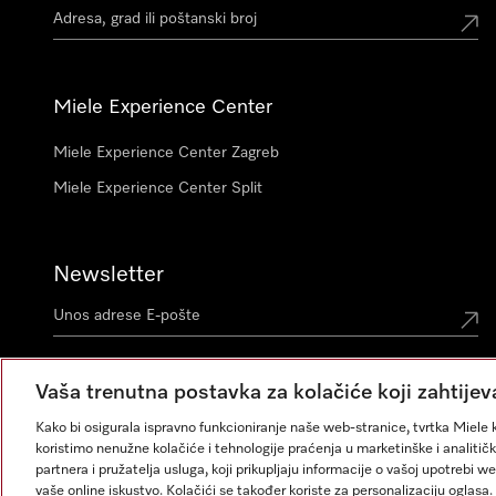
Miele Experience Center
Miele Experience Center Zagreb
Miele Experience Center Split
Newsletter
Vaša trenutna postavka za kolačiće koji zahtijev
Kako bi osigurala ispravno funkcioniranje naše web-stranice, tvrtka Miele k
koristimo nenužne kolačiće i tehnologije praćenja u marketinške i analitičk
partnera i pružatelja usluga, koji prikupljaju informacije o vašoj upotrebi w
vaše online iskustvo. Kolačići se također koriste za personalizaciju ogla