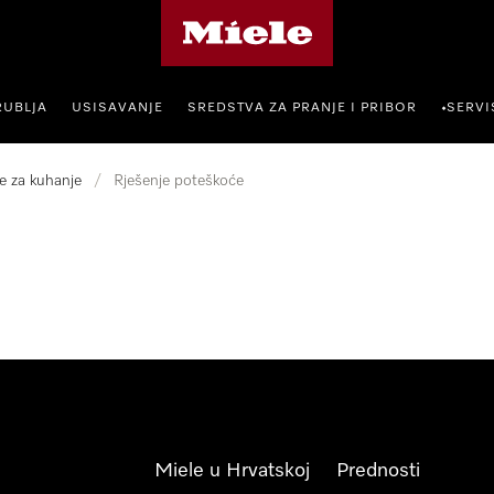
Miele početna stranica
RUBLJA
USISAVANJE
SREDSTVA ZA PRANJE I PRIBOR
SERVI
•
e za kuhanje
/
Rješenje poteškoće
Miele u Hrvatskoj
Prednosti