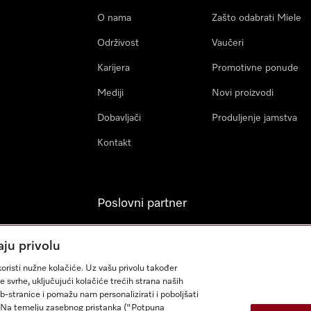
O nama
Zašto odabrati Miele
Održivost
Vaučeri
Karijera
Promotivne ponude
Mediji
Novi proizvodi
Dobavljači
Produljenje jamstva
Kontakt
Poslovni partner
Miele Professional
aju privolu
Arhitekti & Izvođači
oristi nužne kolačiće. Uz vašu privolu također
građevinskih radova
e svrhe, uključujući kolačiće trećih strana naših
eb-stranice i pomažu nam personalizirati i poboljšati
sa. Na temelju zasebnog pristanka ("Potpuna