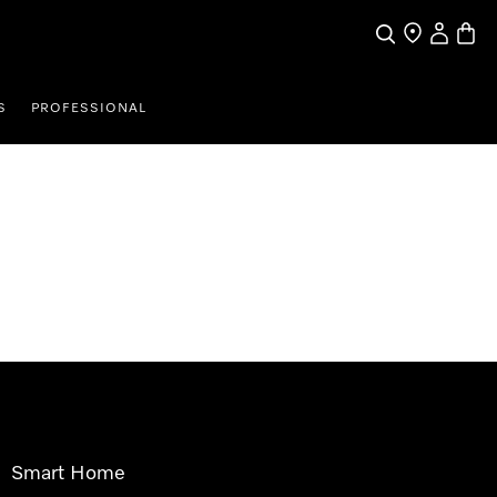
Pretraga
Traženje trgo
Korisnički
Košari
S
PROFESSIONAL
Smart Home