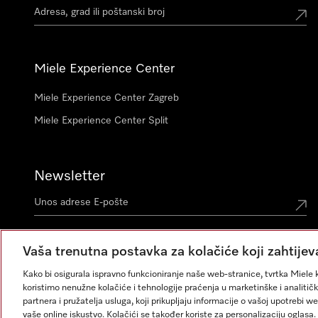
Miele Experience Center
Miele Experience Center Zagreb
Miele Experience Center Split
Newsletter
Vaša trenutna postavka za kolačiće koji zahtijev
Kako bi osigurala ispravno funkcioniranje naše web-stranice, tvrtka Miele k
koristimo nenužne kolačiće i tehnologije praćenja u marketinške i analitičk
partnera i pružatelja usluga, koji prikupljaju informacije o vašoj upotrebi w
vaše online iskustvo. Kolačići se također koriste za personalizaciju ogla