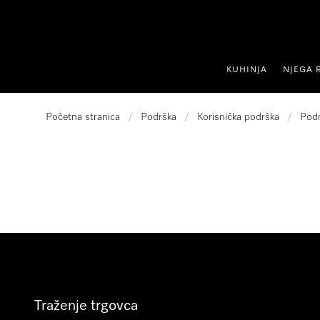
oči na sadržaj
KUHINJA
NJEGA 
Početna stranica
/
Podrška
/
Korisnička podrška
/
Podn
Traženje trgovca