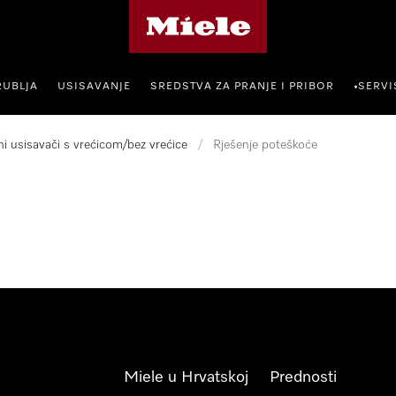
Miele početna stranica
RUBLJA
USISAVANJE
SREDSTVA ZA PRANJE I PRIBOR
SERVI
•
i usisavači s vrećicom/bez vrećice
/
Rješenje poteškoće
Miele u Hrvatskoj
Prednosti