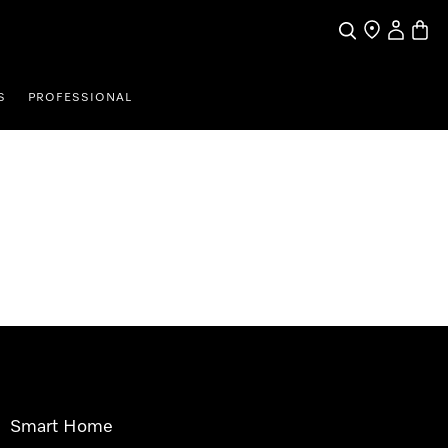
Pretraga
Traženje trgo
Korisnički
Košari
S
PROFESSIONAL
Smart Home