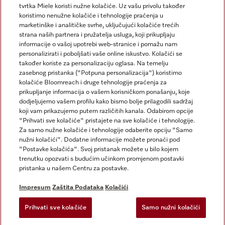
tvrtka Miele koristi nužne kolačiće. Uz vašu privolu također
koristimo nenužne kolačiće i tehnologije praćenja u
marketinške i analitičke svrhe, uključujući kolačiće trećih
strana naših partnera i pružatelja usluga, koji prikupljaju
informacije o vašoj upotrebi web-stranice i pomažu nam
personalizirati i poboljšati vaše online iskustvo. Kolačići se
Miele na Instagramu
Miele na Facebooku
također koriste za personalizaciju oglasa. Na temelju
zasebnog pristanka ("Potpuna personalizacija") koristimo
kolačiće Bloomreach i druge tehnologije praćenja za
prikupljanje informacija o vašem korisničkom ponašanju, koje
dodjeljujemo vašem profilu kako bismo bolje prilagodili sadržaj
koji vam prikazujemo putem različitih kanala. Odabirom opcije
Impresum
"Prihvati sve kolačiće" pristajete na sve kolačiće i tehnologije.
Za samo nužne kolačiće i tehnologije odaberite opciju "Samo
Opći uvjeti
nužni kolačići". Dodatne informacije možete pronaći pod
Zaštita podataka
"Postavke kolačića". Svoj pristanak možete u bilo kojem
trenutku opozvati s budućim učinkom promjenom postavki
Uvjeti Korištenja
pristanka u našem Centru za postavke.
Izjava o pristupačnosti
Zakon o digitalnim uslugama
Impresum
Zaštita Podataka
Kolačići
Obrazac za odustanak
Prihvati sve kolačiće
Samo nužni kolačići
Postavke kolačića