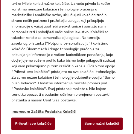
tvrtka Miele koristi nužne kolačiće. Uz vašu privolu također
koristimo nenužne kolačiće i tehnologije praćenja u
marketinške i analitičke svrhe, uključujući kolačiće trećih
strana naših partnera i pružatelja usluga, koji prikupljaju
informacije o vašoj upotrebi web-stranice i pomažu nam
personalizirati i poboljšati vaše online iskustvo. Kolačići se
Miele na Instagramu
Miele na Facebooku
također koriste za personalizaciju oglasa. Na temelju
zasebnog pristanka ("Potpuna personalizacija") koristimo
kolačiće Bloomreach i druge tehnologije praćenja za
prikupljanje informacija o vašem korisničkom ponašanju, koje
dodjeljujemo vašem profilu kako bismo bolje prilagodili sadržaj
koji vam prikazujemo putem različitih kanala. Odabirom opcije
Impresum
"Prihvati sve kolačiće" pristajete na sve kolačiće i tehnologije.
Za samo nužne kolačiće i tehnologije odaberite opciju "Samo
Opći uvjeti
nužni kolačići". Dodatne informacije možete pronaći pod
Zaštita podataka
"Postavke kolačića". Svoj pristanak možete u bilo kojem
trenutku opozvati s budućim učinkom promjenom postavki
Uvjeti Korištenja
pristanka u našem Centru za postavke.
Izjava o pristupačnosti
Zakon o digitalnim uslugama
Impresum
Zaštita Podataka
Kolačići
Obrazac za odustanak
Prihvati sve kolačiće
Samo nužni kolačići
Postavke kolačića