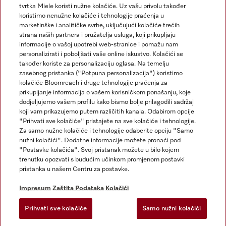
tvrtka Miele koristi nužne kolačiće. Uz vašu privolu također
koristimo nenužne kolačiće i tehnologije praćenja u
marketinške i analitičke svrhe, uključujući kolačiće trećih
strana naših partnera i pružatelja usluga, koji prikupljaju
informacije o vašoj upotrebi web-stranice i pomažu nam
personalizirati i poboljšati vaše online iskustvo. Kolačići se
Miele na Instagramu
Miele na Facebooku
također koriste za personalizaciju oglasa. Na temelju
zasebnog pristanka ("Potpuna personalizacija") koristimo
kolačiće Bloomreach i druge tehnologije praćenja za
prikupljanje informacija o vašem korisničkom ponašanju, koje
dodjeljujemo vašem profilu kako bismo bolje prilagodili sadržaj
koji vam prikazujemo putem različitih kanala. Odabirom opcije
Impresum
"Prihvati sve kolačiće" pristajete na sve kolačiće i tehnologije.
Za samo nužne kolačiće i tehnologije odaberite opciju "Samo
Opći uvjeti
nužni kolačići". Dodatne informacije možete pronaći pod
Zaštita podataka
"Postavke kolačića". Svoj pristanak možete u bilo kojem
trenutku opozvati s budućim učinkom promjenom postavki
Uvjeti Korištenja
pristanka u našem Centru za postavke.
Izjava o pristupačnosti
Zakon o digitalnim uslugama
Impresum
Zaštita Podataka
Kolačići
Obrazac za odustanak
Prihvati sve kolačiće
Samo nužni kolačići
Postavke kolačića